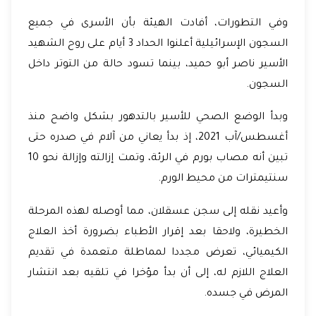
وفي التطورات، أفادت الهيئة بأن الأسرى في جميع
السجون الإسرائيلية أعلنوا الحداد 3 أيام على روح الشهيد
الأسير ناصر أبو حميد، بينما تسود حالة من التوتر داخل
السجون.
وبدأ الوضع الصحي للأسير بالتدهور بشكل واضح منذ
أغسطس/آب 2021، إذ بدأ يعاني من آلام في صدره حتى
تبين أنه مصاب بورم في الرئة، وتمت إزالته وإزالة نحو 10
سنتيمترات من محيط الورم.
وأعيد نقله إلى سجن عسقلان، مما أوصله لهذه المرحلة
الخطيرة، ولاحقا بعد إقرار الأطباء بضرورة أخذ العلاج
الكيميائي، تعرض مجددا لمماطلة متعمدة في تقديم
العلاج اللازم له، إلى أن بدأ مؤخرا في تلقيه بعد انتشار
المرض في جسده.