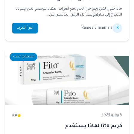
ماذا نقول لمن رجع من الحج ,مع اقتراب انتهاء موسم الحج وعودة
الحجاج إلى ديارهم بعد أداء الركن الخامس من...
R
Ramez Shammala
اقرأ المزيد
صحة و طب
5 يوليو 2023
4.8
كريم fito لماذا يستخدم