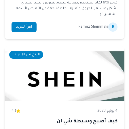
كريم fito لماذا يستخدم ,صياغة جديدة: يتعرض الجلد البشري
بشكل مستمر للحروق وتغيرات جلدية ناجمة عن التعرض لأشعة
الشمس أو...
R
Ramez Shammala
اقرأ المزيد
الربح من الإنترنت
4 يوليو 2023
4.8
كيف أصبح وسيطة شي ان