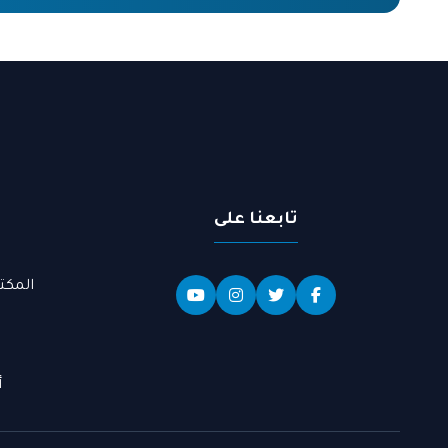
تابعنا على
المكت
أ