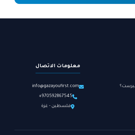
معلومات الاتصال
يرست؟​
info@gazayoufirst.com
970592867545+
فلسطين - غزة