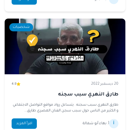
شخصيات
20 ديسمبر 2022
4.8
طارق النهري سبب سجنه
طارق النهري سبب سجنه . يتساءل رواد مواقع التواصل الاجتماعي
و الكثير من الناس حول سبب سجن الفنان المصري طارق...
أ
أ. بهاء أبو شمالة
اقرأ المزيد