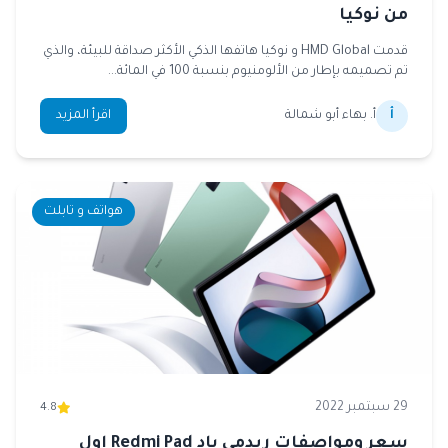
من نوكيا
قدمت HMD Global و نوكيا هاتفها الذكي الأكثر صداقة للبيئة، والذي
تم تصميمه بإطار من الألومنيوم بنسبة 100 في المائة...
أ
أ. بهاء أبو شمالة
اقرأ المزيد
هواتف و تابلت
29 سبتمبر 2022
4.8
سعر ومواصفات ريدمي باد Redmi Pad اول