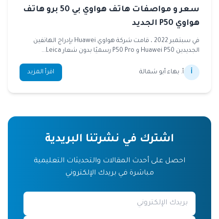
سعر و مواصفات هاتف هواوي بي 50 برو هاتف
هواوي P50 الجديد
في سبتمبر 2022 ، قامت شركة هواوي Huawei بإدراج الهاتفين
الجديدين Huawei P50 و P50 Pro رسميًا بدون شعار Leica...
أ
أ. بهاء أبو شمالة
اقرأ المزيد
اشترك في نشرتنا البريدية
احصل على أحدث المقالات والتحديثات التعليمية
مباشرة في بريدك الإلكتروني